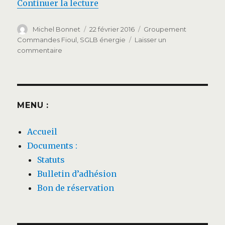
de « Création de SGLB énergie !
Continuer la lecture
Auteur
Publié
Étiquettes
Michel Bonnet
22 février 2016
Groupement
le
Commandes Fioul
,
SGLB énergie
Laisser un
sur
commentaire
Création
de
SGLB
énergie
!
MENU :
Accueil
Documents :
Statuts
Bulletin d’adhésion
Bon de réservation