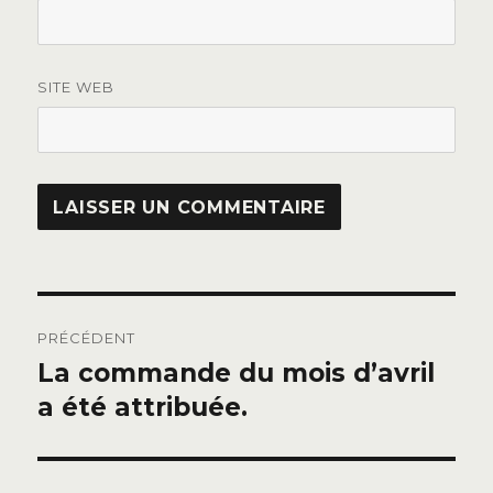
SITE WEB
Navigation
PRÉCÉDENT
de
La commande du mois d’avril
Publication
précédente :
a été attribuée.
l’article