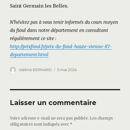
Saint Germain les Belles.
N’hésitez pas à vous tenir informés du cours moyen
du fioul dans notre département en consultant
régulièrement ce site :
http://prixfioul.fr/prix-du-fioul-haute-vienne-87-
departement.html
Auteur
Publié
Valérie BERNARD
5 mai 2024
le
Laisser un commentaire
Votre adresse e-mail ne sera pas publiée.
Les champs
obligatoires sont indiqués avec
*