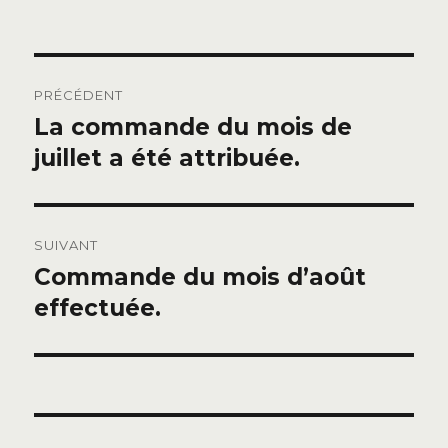
Navigation
PRÉCÉDENT
de
La commande du mois de
Publication
précédente :
juillet a été attribuée.
l’article
SUIVANT
Commande du mois d’août
Publication
suivante :
effectuée.