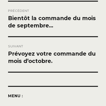
Navigation
PRÉCÉDENT
de
Bientôt la commande du mois
Publication
précédente :
de septembre…
l’article
SUIVANT
Prévoyez votre commande du
Publication
suivante :
mois d’octobre.
MENU :