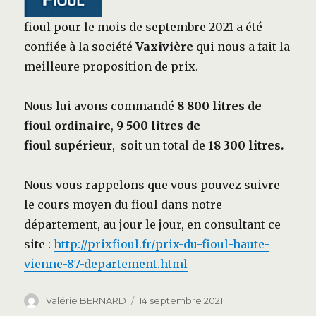
fioul pour le mois de septembre 2021 a été
confiée à la société
Vaxivière
qui nous a fait la
meilleure proposition de prix.
Nous lui avons commandé
8 800 litres de
fio
ul ordinaire
,
9 500
litres
de
fioul
supérieur
, soit un total de
18 300 litres.
Nous vous rappelons que vous pouvez suivre
le cours moyen du fioul dans notre
département, au jour le jour, en consultant ce
site :
http://prixfioul.fr/prix-du-fioul-haute-
vienne-87-departement.html
Auteur
Publié
Valérie BERNARD
14 septembre 2021
le