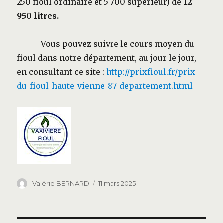
250 fioul ordinaire et 5 700 supérieur) de
12
950
litres.
Vous pouvez suivre le cours moyen du
fioul dans notre département, au jour le jour,
en consultant ce site :
http://prixfioul.fr/prix-
du-fioul-haute-vienne-87-departement.html
Auteur
Publié
Valérie BERNARD
11 mars 2025
le