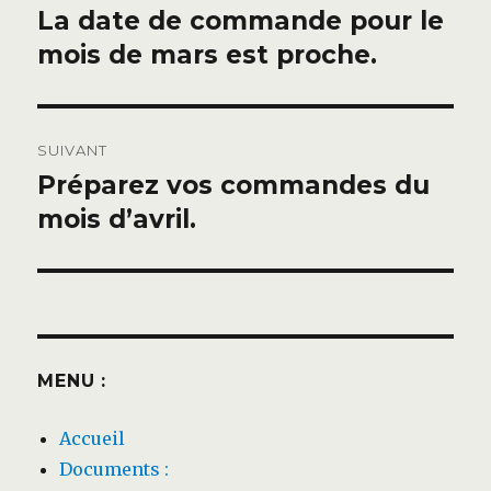
de
La date de commande pour le
Publication
précédente :
mois de mars est proche.
l’article
SUIVANT
Préparez vos commandes du
Publication
suivante :
mois d’avril.
MENU :
Accueil
Documents :