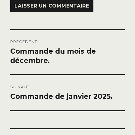
Navigation
PRÉCÉDENT
de
Commande du mois de
Publication
précédente :
décembre.
l’article
SUIVANT
Commande de janvier 2025.
Publication
suivante :