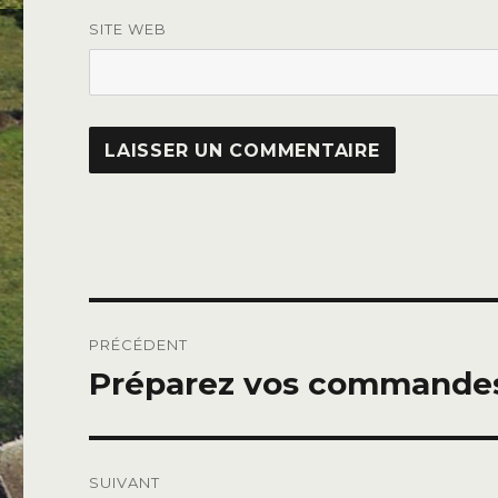
SITE WEB
Navigation
PRÉCÉDENT
de
Préparez vos commandes
Publication
précédente :
l’article
SUIVANT