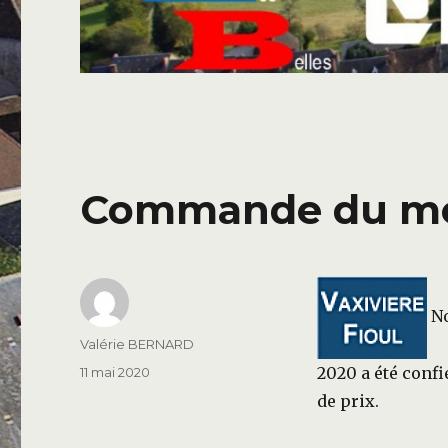
Commande du moi
No
Auteur
Valérie BERNARD
Publié
2020 a été confi
11 mai 2020
le
de prix.