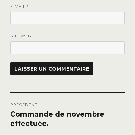
E-MAIL
*
SITE WEB
Navigation
PRÉCÉDENT
de
Commande de novembre
Publication
précédente :
effectuée.
l’article