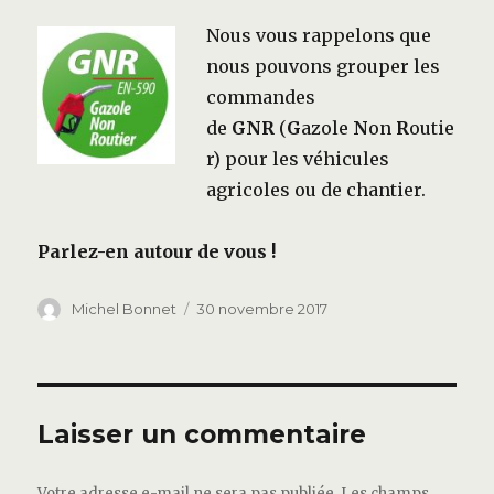
Nous vous rappelons
que
nous pouvons grouper les
commandes
de
GNR
(
G
azole
N
on
R
outie
r) pour les véhicules
agricoles ou de chantier.
Parlez-en autour de vous !
Auteur
Publié
Michel Bonnet
30 novembre 2017
le
Laisser un commentaire
Votre adresse e-mail ne sera pas publiée.
Les champs