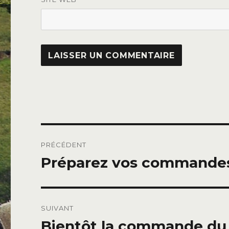
Navigation
PRÉCÉDENT
de
Préparez vos commandes
Publication
précédente :
l’article
SUIVANT
Bientôt la commande du
Publication