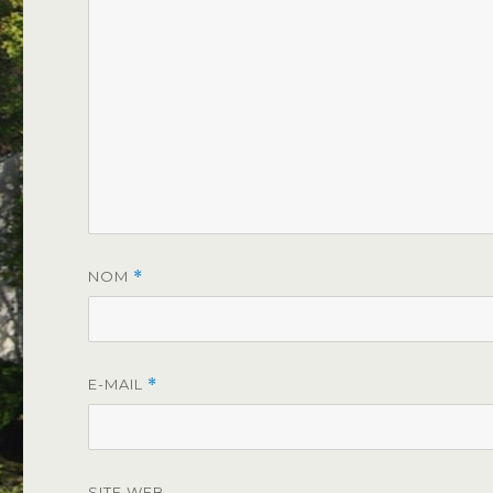
NOM
*
E-MAIL
*
SITE WEB