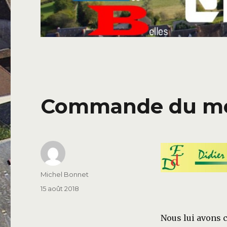
Commande du moi
Auteur
Michel Bonnet
Publié
15 août 2018
le
Nous lui avons