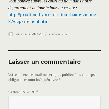
Vous pouvez suivre les cours du fioul dans notre
département au jour le jour sur ce site :
http://prixfioul.fr/prix-du-fioul-haute-vienne-
87-departement.html
Auteur
Publié
Valérie BERNARD
3 janvier 2021
le
Laisser un commentaire
Votre adresse e-mail ne sera pas publiée.
Les champs
obligatoires sont indiqués avec
*
COMMENTAIRE
*