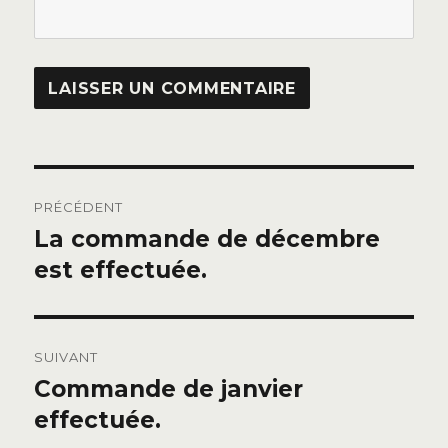
Navigation
PRÉCÉDENT
de
La commande de décembre
Publication
précédente :
est effectuée.
l’article
SUIVANT
Commande de janvier
Publication
suivante :
effectuée.